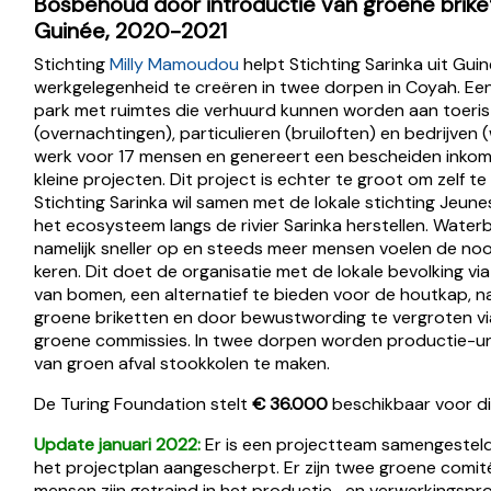
Bosbehoud door introductie van groene brike
Guinée, 2020-2021
Stichting
Milly Mamoudou
helpt Stichting Sarinka uit Gui
werkgelegenheid te creëren in twee dorpen in Coyah. Een
park met ruimtes die verhuurd kunnen worden aan toeri
(overnachtingen), particulieren (bruiloften) en bedrijven
werk voor 17 mensen en genereert een bescheiden inko
kleine projecten. Dit project is echter te groot om zelf te
Stichting Sarinka wil samen met de lokale stichting Jeune
het ecosysteem langs de rivier Sarinka herstellen. Wate
namelijk sneller op en steeds meer mensen voelen de noo
keren. Dit doet de organisatie met de lokale bevolking vi
van bomen, een alternatief te bieden voor de houtkap, n
groene briketten en door bewustwording te vergroten vi
groene commissies. In twee dorpen worden productie-un
van groen afval stookkolen te maken.
De Turing Foundation stelt
€ 36.000
beschikbaar voor di
Update januari 2022:
Er is een projectteam samengesteld
het projectplan aangescherpt. Er zijn twee groene comit
mensen zijn getraind in het productie- en verwerkingspro