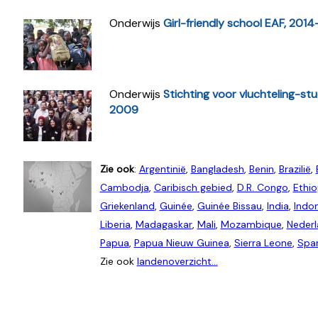
Onderwijs
Girl-friendly school EAF, 201
Onderwijs
Stichting voor vluchteling-s
2009
Zie ook
:
Argentinië
,
Bangladesh
,
Benin
,
Brazilië
,
Cambodja
,
Caribisch gebied
,
D.R. Congo
,
Ethio
Griekenland
,
Guinée
,
Guinée Bissau
,
India
,
Indo
Liberia
,
Madagaskar
,
Mali
,
Mozambique
,
Neder
Papua
,
Papua Nieuw Guinea
,
Sierra Leone
,
Spa
Zie ook
landenoverzicht...