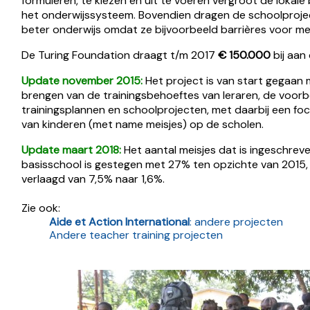
formuleren, te kiezen en uit te voeren vergroot de lokale
het onderwijssysteem. Bovendien dragen de schoolprojec
beter onderwijs omdat ze bijvoorbeeld barrières voor m
De Turing Foundation draagt t/m 2017
€ 150.000
bij aan 
Update november 2015:
Het project is van start gegaan 
brengen van de trainingsbehoeftes van leraren, de voorb
trainingsplannen en schoolprojecten, met daarbij een f
van kinderen (met name meisjes) op de scholen.
Update maart 2018:
Het aantal meisjes dat is ingeschrev
basisschool is gestegen met 27% ten opzichte van 2015, 
verlaagd van 7,5% naar 1,6%.
Zie ook:
Aide et Action International
: andere projecten
Andere teacher training projecten